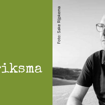
Foto: Sake Rijpkema
riksma